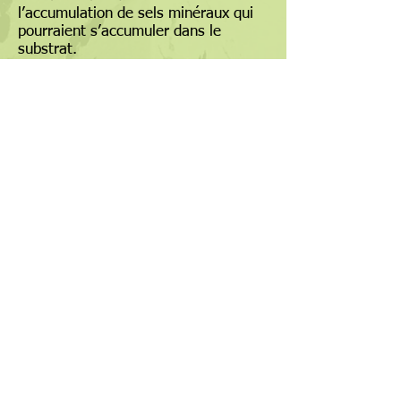
l’accumulation de sels minéraux qui
pourraient s’accumuler dans le
substrat.
Fertiliser avec un engrais riche en
azote au printemps (10-4-3), avec un
engrais balancé en été (21-5-20) et
un apport de potassium (12-0-44)
une fois par mois pour les mois
d’août à octobre.
NOTES
Certaines espèces et hybrides
produiront des feuilles et fleuriront
après leur période de repos au sec
alors que d’autres fleuriront
immédiatement après l’apparition
des feuilles.