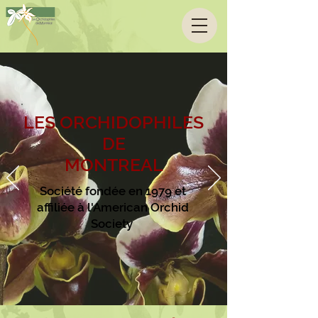
LES ORCHIDOPHILES
DE
MONTREAL
Société fondée en 1979 et
affiliée à l'American Orchid
Society